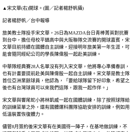
▲宋文華(右)開球。(圖／記者楊舒帆攝)
記者楊舒帆／台中報導
旅美教士隊投手宋文華，26日為MAZDA台日青棒菁英對抗賽
到台中，擔任母校平鎮高中與大阪聯隊交流賽的開球嘉賓，宋
文華目前持續在國體自主訓練，迎接明年旅美第一年生涯，可
能會隨同經紀公司的學長陳偉殷一起赴美訓練。
中華隊經典賽28人名單沒有列入宋文華，他將專心準備春訓，
也有計畫要提前赴美與陳偉殷一起自主訓練。宋文華是教士隊
首位亞洲業餘球員，他認為，「要給球隊留下好印象，希望之
後也有台灣球員可以來我們這隊，跟我一起作伴。」
宋文華與響尾蛇小將林凱威一起在國體訓練，除了按照球隊給
的訓練菜單之外，還有國體運科團隊協助安排的訓練，例如用
低溫裝置恢復體力。
儘管8月簽約後宋文華有在美國待一陣子，在基地做訓練，不