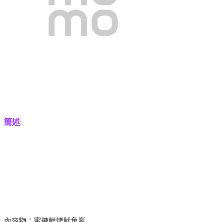
簡述
:
內容物：蜜糖鮮烤魷魚腳