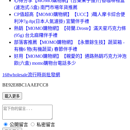
心得分享【MOMO購物網】(台東果子狸)竹香咖啡禮盒
(濾泡式-5盒) 南門市場年貨推薦
CP值超高【MOMO購物網】【UCC】)職人摩卡綜合便
利沖7g-8p(日本人氣濾掛) 宜蘭伴手禮
熱銷【MOMO購物網】【荷蘭.Droste】滿天星巧克力條
(95g) 台北麻糬伴手禮
部落客推薦【MOMO購物網】【永豐餘生技】蔬菜箱 -
有機6 物(有機蔬菜) 春節伴手禮
好用【MOMO購物網】【親愛的】通路熱銷巧克力沖泡
飲(六盒) momo購物台電話多少
168wholesale流行時尚批發網
BE92E8BC1AAEFCC8
載入更多
公開留言
私密留言