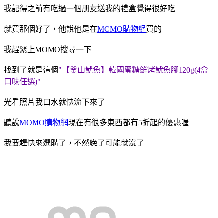
我記得之前有吃過一個朋友送我的禮盒覺得很好吃
就買那個好了，他說他是在
MOMO購物網
買的
我趕緊上MOMO搜尋一下
找到了就是這個
"【釜山魷魚】韓國蜜糖鮮烤魷魚腳120g(4盒
口味任選)"
光看照片我口水就快流下來了
聽說
MOMO購物網
現在有很多東西都有5折起的優惠喔
我要趕快來選購了，不然晚了可能就沒了