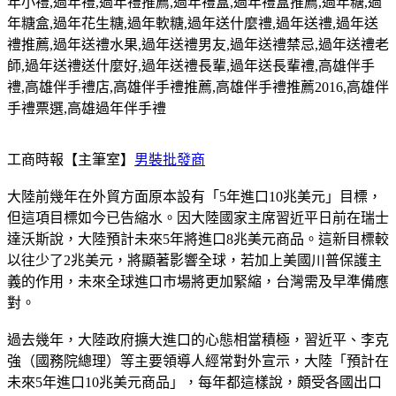
年小禮
,
過年禮
,
過年禮推薦
,
過年禮盒
,
過年禮盒推薦
,
過年糖
,
過
年糖盒
,
過年花生糖
,
過年軟糖
,
過年送什麼禮
,
過年送禮
,
過年送
禮推薦
,
過年送禮水果
,
過年送禮男友
,
過年送禮禁忌
,
過年送禮老
師
,
過年送禮送什麼好
,
過年送禮長輩
,
過年送長輩禮
,
高雄伴手
禮
,
高雄伴手禮店
,
高雄伴手禮推薦
,
高雄伴手禮推薦
2016,
高雄伴
手禮票選
,
高雄過年伴手禮
工商時報【主筆室】
男裝批發商
大陸前幾年在外貿方面原本設有「5年進口10兆美元」目標，
但這項目標如今已告縮水。因大陸國家主席習近平日前在瑞士
達沃斯說，大陸預計未來5年將進口8兆美元商品。這新目標較
以往少了2兆美元，將顯著影響全球，若加上美國川普保護主
義的作用，未來全球進口市場將更加緊縮，台灣需及早準備應
對。
過去幾年，大陸政府擴大進口的心態相當積極，習近平、李克
強（國務院總理）等主要領導人經常對外宣示，大陸「預計在
未來5年進口10兆美元商品」，每年都這樣說，頗受各國出口