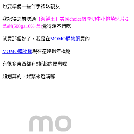
也要準備一些伴手禮送親友
我記得之前吃過
【海鮮王】美國choice級厚切牛小排燒烤片-2
盒組(500g±10%-盒)
覺得還不錯吃
就買那個好了，我是在
MOMO購物網
買的
MOMO購物網
現在適逢過年檔期
有很多東西都有5折起的優惠喔
超划算的，趕緊來選購囉