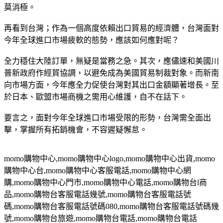
莫消極。
再看到台灣；作為一個高度依賴出口貿易的經濟體，台灣面對
今年全球進口市場疲軟的態勢，應該如何應對呢？
全力穩住大陸訂單，無疑是當務之急。其次，應儘速和美國川
普新政府作經貿協調，以避免成為美國貿易制裁對象。而新南
向市場方面，今年應全力促使台灣對其出口金額顯著增長。至
於日本、歐盟市場商機之需用心維護，自不在話下。
要言之，面對今年全球進口市場受限的形勢，台灣需全面出
擊，掌握所有拓銷機會，不容遲疑懈怠。
momo
購物中心
,momo
購物中心
logo,momo
購物中心出貨
,momo
購物中心台
,momo
購物中心客服電話
,momo
購物中心網
購
,momo
購物中心門市
,momo
購物中心電話
,momo
購物台
l
商
品
,momo
購物台客服電話幾號
,momo
購物台客服電話號
碼
,momo
購物台客服電話號碼
080,momo
購物台客服電話號碼幾
號
,momo
購物台旅遊
,momo
購物台電話
,momo
購物台電話