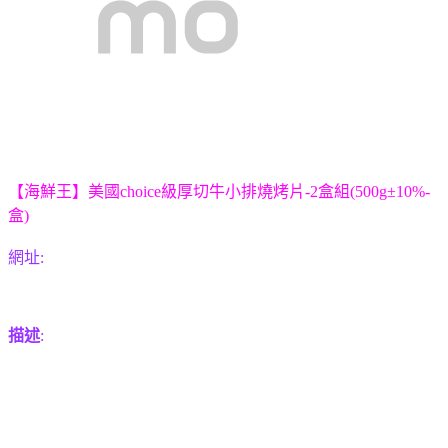
【海鮮王】美國choice級厚切牛小排燒烤片-2盒組(500g±10%-
盒)
網址:
描述
: