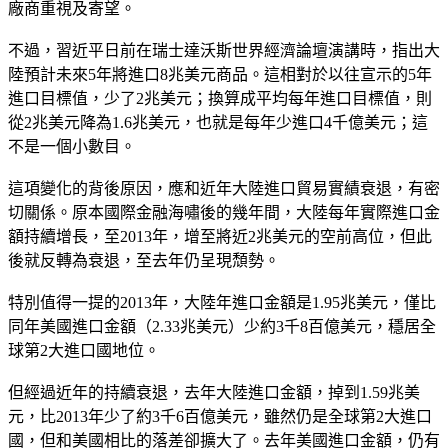
廠商重視及寄望。
不過，習近平日前在瑞士達沃斯世界經濟論壇演講時，指出大
陸預計未來5年將進口8兆美元商品。這相對於以往宣示的5年
進口目標值，少了2兆美元；換算成平均每年進口目標值，則
從2兆美元降為1.6兆美元，也就是每年少進口4千億美元；這
不是一個小數目。
這項變化的背後原因，應和近年大陸進口貿易實績衰退，有密
切關係。原本國際金融海嘯後的幾年間，大陸每年實際進口金
額持續增長，至2013年，增至將近2兆美元的空前高位，但此
後就反轉為衰退，至去年仍呈現頹勢。
特別值得一提的2013年，大陸年進口金額是1.95兆美元，僅比
同年美國進口金額（2.33兆美元）少約3千8百億美元，穩居全
球第2大進口國地位。
但經過近年的持續衰退，去年大陸進口金額，掉到1.59兆美
元，比2013年少了約3千6百億美元，雖然仍是全球第2大進口
國，但和美國相比的落差卻擴大了。去年美國進口金額，仍有