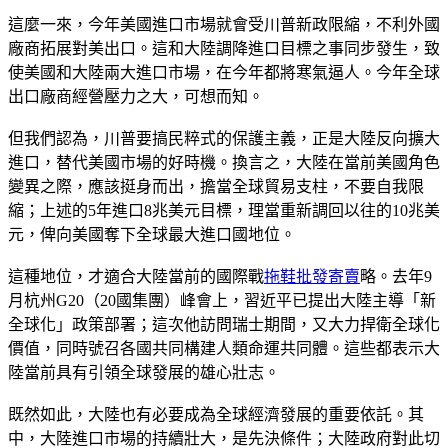
這麼一來，今年美國進口市場就會受川普新政限縮，不利外國
廠商拓展對美出口。這和大陸調降進口目標之事同步發生，致
使美國和大陸兩大進口市場，在今年都將寒氣逼人。今年全球
出口廠商經營壓力之大，可想而知。
但我們認為，川普要搞民粹式的保護主義，正是大陸反向擴大
進口，替代美國市場的好時機。換言之，大陸在當前美國角色
變異之際，應該挺身而出，擔當全球貿易支柱，不要自我限
縮；上述的5年進口8兆美元目標，理當重新調回以往的10兆美
元，俾向美國奪下全球最大進口國地位。
這種地位，才適合大陸當前的國際戰
拖鞋批發寄賣
略。去年9
月杭州G20（20國集團）峰會上，習近平已提出大陸主導「新
全球化」政策部署；這次他訪問瑞士期間，又大力捍衛全球化
價值，同時號召各國共同構建人類命運共同體。這些都表示大
陸當前具有引領全球發展的雄心壯志。
既然如此，大陸也有必要成為全球經濟發展的重要依託。其
中，大陸進口市場的持續壯大，是先決條件；大陸政府對此切