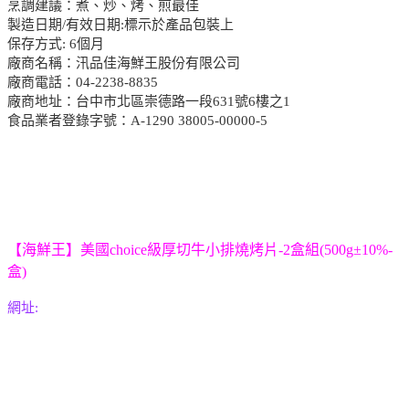
烹調建議：煮、炒、烤、煎最佳
製造日期/有效日期:標示於產品包裝上
保存方式: 6個月
廠商名稱：汛品佳海鮮王股份有限公司
廠商電話：04-2238-8835
廠商地址：台中市北區崇德路一段631號6樓之1
食品業者登錄字號：A-1290 38005-00000-5
【海鮮王】美國choice級厚切牛小排燒烤片-2盒組(500g±10%-
盒)
網址: