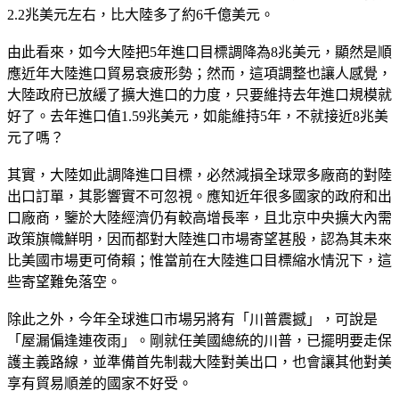
2.2兆美元左右，比大陸多了約6千億美元。
由此看來，如今大陸把5年進口目標調降為8兆美元，顯然是順
應近年大陸進口貿易衰疲形勢；然而，這項調整也讓人感覺，
大陸政府已放緩了擴大進口的力度，只要維持去年進口規模就
好了。去年進口值1.59兆美元，如能維持5年，不就接近8兆美
元了嗎？
其實，大陸如此調降進口目標，必然減損全球眾多廠商的對陸
出口訂單，其影響實不可忽視。應知近年很多國家的政府和出
口廠商，鑒於大陸經濟仍有較高增長率，且北京中央擴大內需
政策旗幟鮮明，因而都對大陸進口市場寄望甚殷，認為其未來
比美國市場更可倚賴；惟當前在大陸進口目標縮水情況下，這
些寄望難免落空。
除此之外，今年全球進口市場另將有「川普震撼」，可說是
「屋漏偏逢連夜雨」。剛就任美國總統的川普，已擺明要走保
護主義路線，並準備首先制裁大陸對美出口，也會讓其他對美
享有貿易順差的國家不好受。