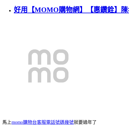
好用【MOMO購物網】【惠鑽銓】陳年
馬上
momo購物台客服電話號碼幾號
就要過年了