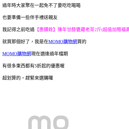
過年時大家聚在一起免不了要吃吃喝喝
也要準備一些伴手禮送親友
我記得之前吃過
【惠鑽銓】陳年甘醇甕藏老茶2斤(超值加贈福壽
就買那個好了，我是在
MOMO購物網
買的
MOMO購物網
現在適逢過年檔期
有很多東西都有5折起的優惠喔
超划算的，趕緊來選購囉