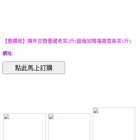
【惠鑽銓】陳年甘醇甕藏老茶2斤(超值加贈福壽雪泉茶1斤)
網址: