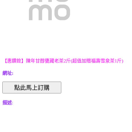
【惠鑽銓】陳年甘醇甕藏老茶2斤(超值加贈福壽雪泉茶1斤)
網址:
描述
: