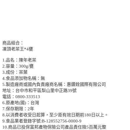
商品組合：
凍頂老茶王*4甕
1.品名：陳年老茶
2.容量：300g/甕
3.成份：茶葉
4.食品添加物名稱：無
5.製造廠商或國內負責廠商名稱：惠鑽銓國際有限公司
地址：台中市和平區梨山里中正路39號
電話：0800-333513
6.原產地(國)：台灣
7.保存期限：2年
8.以消費者收受日起算，至少距有效日期前180日以上。
9.食品業者登錄字號:B-128552756-0000-9
10.商品已投保富邦產物保險公司產品責任險5百萬元整