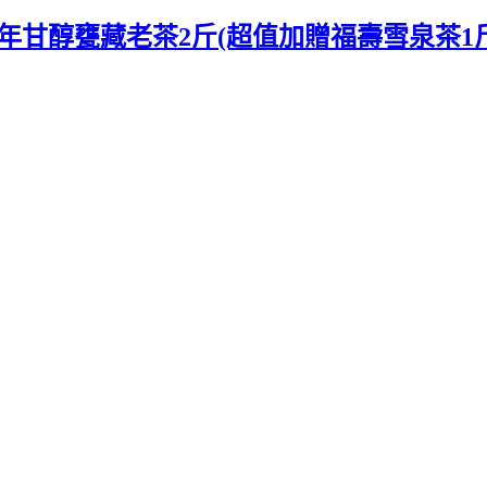
甘醇甕藏老茶2斤(超值加贈福壽雪泉茶1斤